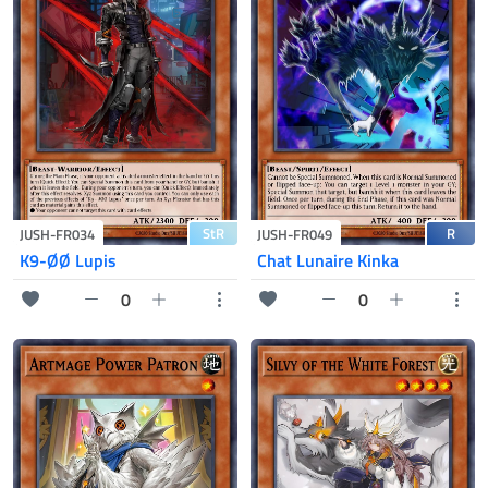
StR
R
JUSH-FR034
JUSH-FR049
K9-ØØ Lupis
Chat Lunaire Kinka
0
0