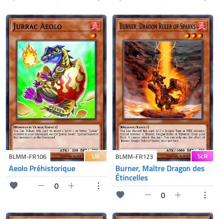
UR
ScR
BLMM-FR106
BLMM-FR123
Aeolo Préhistorique
Burner, Maître Dragon des
Étincelles
0
0