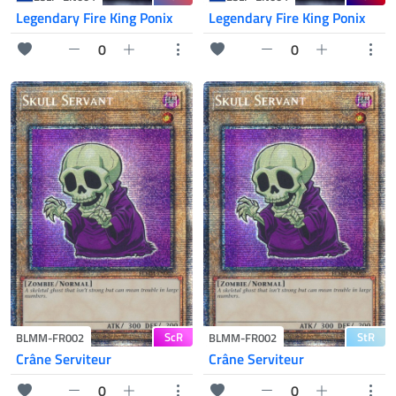
Legendary Fire King Ponix
Legendary Fire King Ponix
0
0
ScR
StR
BLMM-FR002
BLMM-FR002
Crâne Serviteur
Crâne Serviteur
0
0