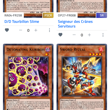
PSCR
SR
RA04-FR258
OP27-FR008
D/D Tourbillon Slime
Seigneur des Crânes
Serviteurs
0
0