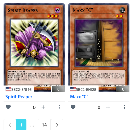
C
C
SBC2-ENI16
SBC2-ENI28
Spirit Reaper
Maxx "C"
0
0
1
...
14