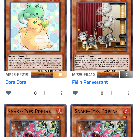
UR
C
MP25-FR219
MP25-FR410
Dora Dora
Félin Renversant
0
0