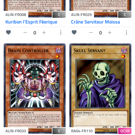
C
C
ALIN-FR008
ALIN-FR029
Kuribon l'Esprit Féerique
Crâne Serviteur Moissa
0
0
C
QCSR
ALIN-FR033
RA04-FR110