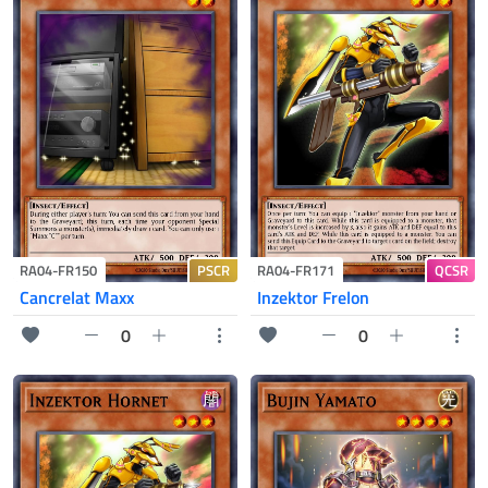
PSCR
QCSR
RA04-FR150
RA04-FR171
Cancrelat Maxx
Inzektor Frelon
0
0