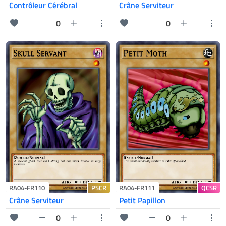
Contrôleur Cérébral
Crâne Serviteur
0
0
PSCR
QCSR
RA04-FR110
RA04-FR111
Crâne Serviteur
Petit Papillon
0
0