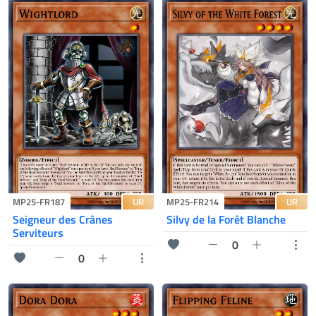
UR
UR
MP25-FR187
MP25-FR214
Seigneur des Crânes
Silvy de la Forêt Blanche
Serviteurs
0
0