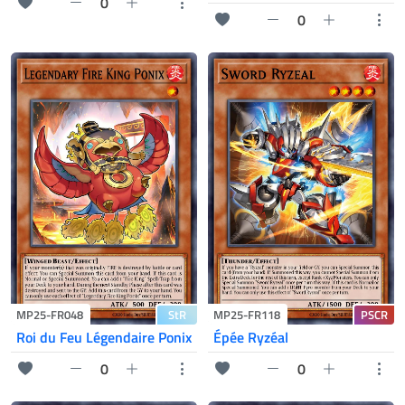
0
0
StR
PSCR
MP25-FR048
MP25-FR118
Roi du Feu Légendaire Ponix
Épée Ryzéal
0
0