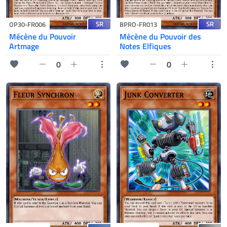
SR
SR
OP30-FR006
BPRO-FR013
Mécène du Pouvoir
Mécène du Pouvoir des
Artmage
Notes Elfiques
0
0