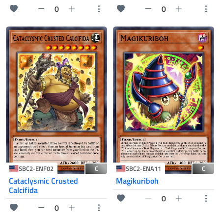
0
0
C
C
SBC2-ENF02
SBC2-ENA11
Cataclysmic Crusted
Magikuriboh
Calcifida
0
0