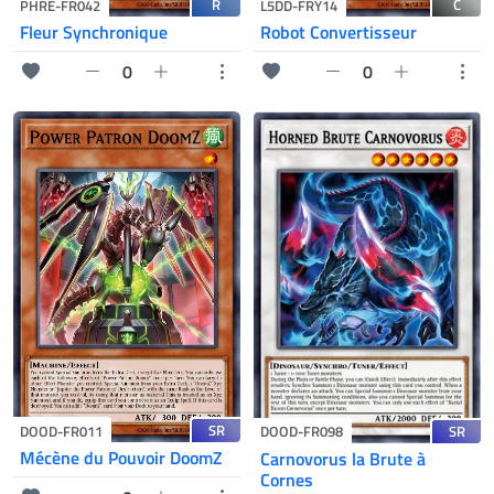
R
C
PHRE-FR042
L5DD-FRY14
Fleur Synchronique
Robot Convertisseur
0
0
SR
DOOD-FR011
SR
DOOD-FR098
Mécène du Pouvoir DoomZ
Carnovorus la Brute à
Cornes