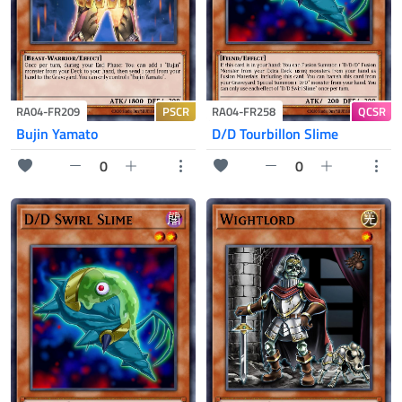
PSCR
QCSR
RA04-FR209
RA04-FR258
Bujin Yamato
D/D Tourbillon Slime
0
0