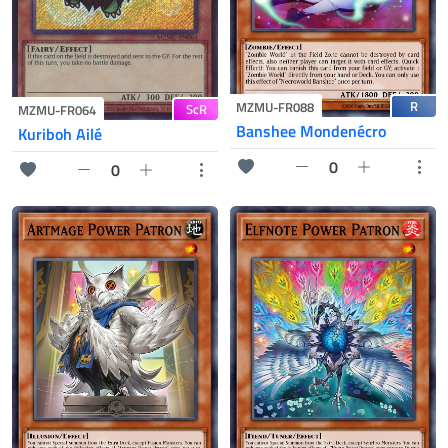
R
MZMU-FR088
ScR
MZMU-FR064
Banshee Mondenécro
Kuriboh Ailé
0
0