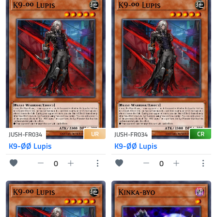
UR
CR
JUSH-FR034
JUSH-FR034
K9-ØØ Lupis
K9-ØØ Lupis
0
0