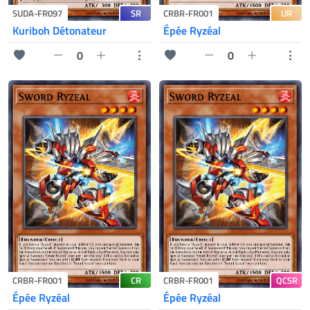
SR
UR
SUDA-FR097
CRBR-FR001
Kuriboh Détonateur
Épée Ryzéal
0
0
CR
QCSR
CRBR-FR001
CRBR-FR001
Épée Ryzéal
Épée Ryzéal