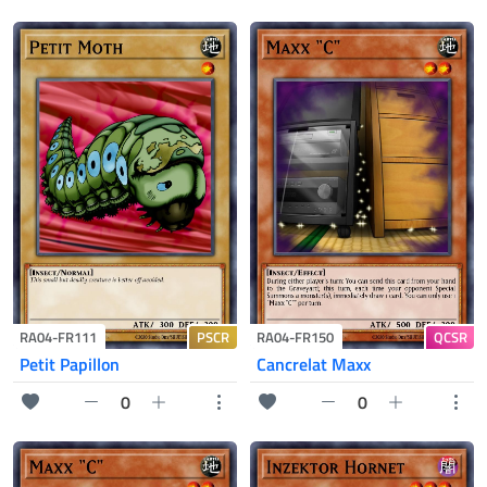
PSCR
QCSR
RA04-FR111
RA04-FR150
Petit Papillon
Cancrelat Maxx
0
0