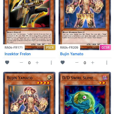
PSCR
QCSR
RA04-FR171
RA04-FR209
Inzektor Frelon
Bujin Yamato
0
0