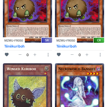
SR
CR
MZMU-FR050
MZMU-FR050
Ténèkuriboh
Ténèkuriboh
0
0