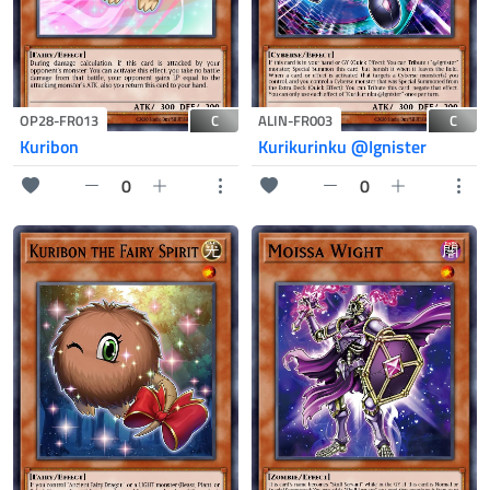
C
C
OP28-FR013
ALIN-FR003
Kuribon
Kurikurinku @Ignister
0
0