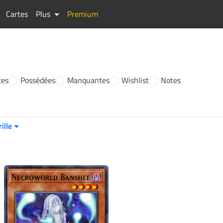
Cartes
Plus
Premium
tes
Possédées
Manquantes
Wishlist
Notes
rille