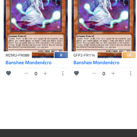
R
UR
MZMU-FR088
GFP2-FR114
Banshee Mondenécro
Banshee Mondenécro
0
0