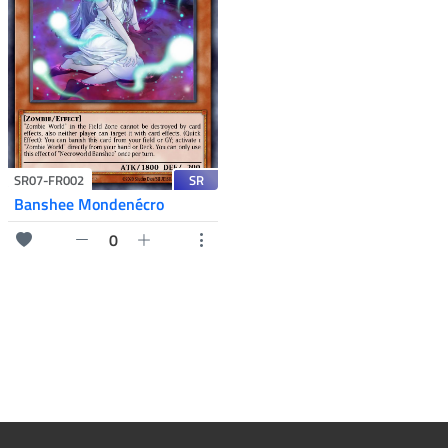
SR
SR07-FR002
Banshee Mondenécro
0