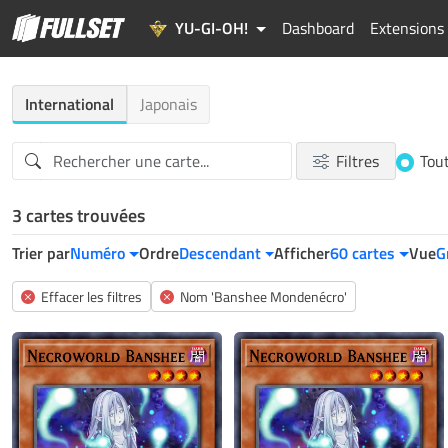
YU-GI-OH!
Dashboard
Extensions
International
Japonais
Filtres
Tou
3 cartes trouvées
Trier par
Numéro
Ordre
Descendant
Afficher
60 cartes
Vue
G
Effacer les filtres
Nom 'Banshee Mondenécro'