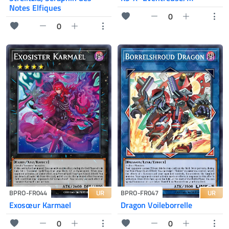
Notes Elfiques
0
0
UR
UR
BPRO-FR044
BPRO-FR047
Exosœur Karmael
Dragon Voileborrelle
0
0