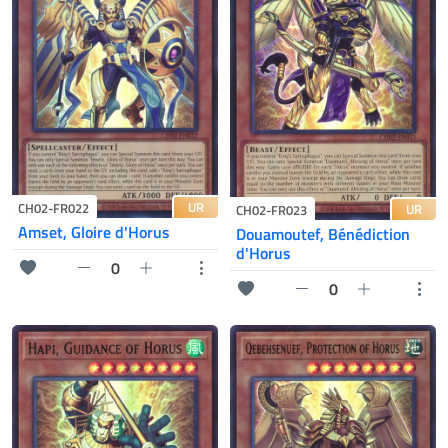
UR
CH02-FR022
UR
CH02-FR023
Amset, Gloire d'Horus
Douamoutef, Bénédiction
d'Horus
0
0