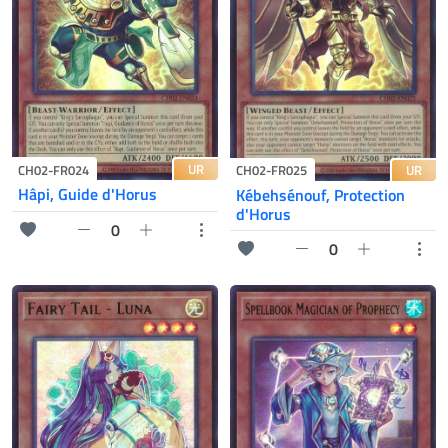
UR
CH02-FR024
UR
CH02-FR025
Hâpi, Guide d'Horus
Kébehsénouf, Protection
d'Horus
0
0