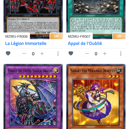
UR
UR
MZMU-FR006
MZMU-FR007
La Légion Immortelle
Appel de l'Oublié
0
0