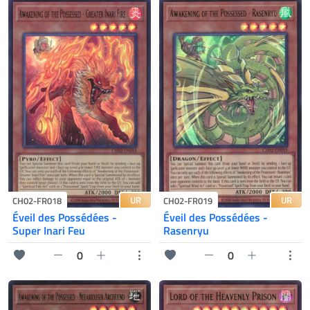
UR
UR
CH02-FR018
CH02-FR019
Éveil des Possédées -
Éveil des Possédées -
Super Inari Feu
Rasenryu
0
0