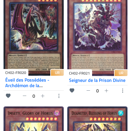
UR
CH02-FR020
UR
CH02-FR021
Éveil des Possédées -
Seigneur de la Prison Divine
Archdémon de la
0
Suprinfâmie
0