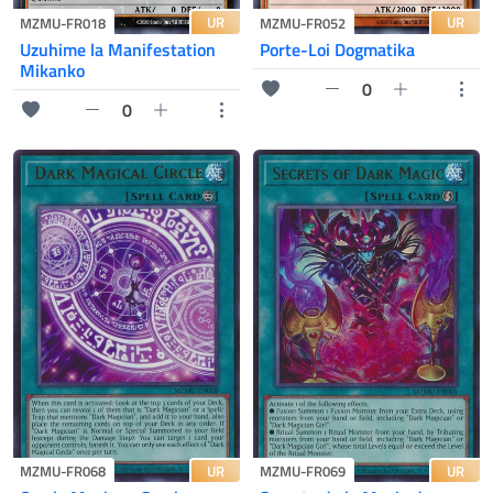
UR
UR
MZMU-FR018
MZMU-FR052
Uzuhime la Manifestation
Porte-Loi Dogmatika
Mikanko
0
0
UR
UR
MZMU-FR068
MZMU-FR069