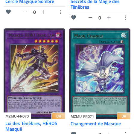
Cercle Magique Sombre
Secrets de la Magie des
Ténèbres
0
0
UR
MZMU-FR070
UR
MZMU-FR071
Loi des Ténèbres, HÉROS
Changement de Masque
Masqué