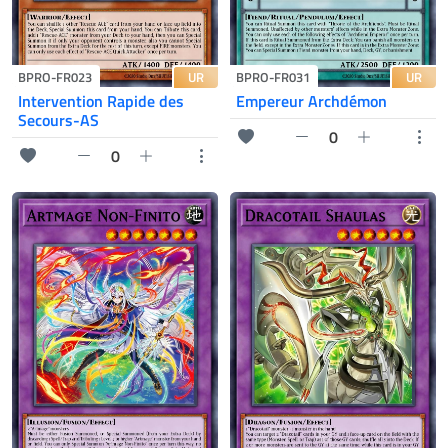
UR
UR
BPRO-FR023
BPRO-FR031
Intervention Rapide des
Empereur Archdémon
Secours-AS
0
0