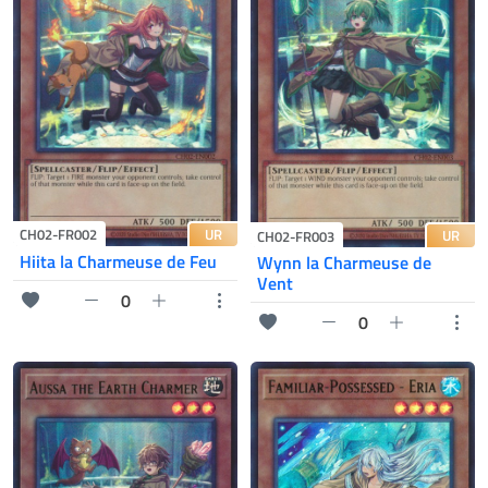
UR
CH02-FR002
UR
CH02-FR003
Hiita la Charmeuse de Feu
Wynn la Charmeuse de
Vent
0
0