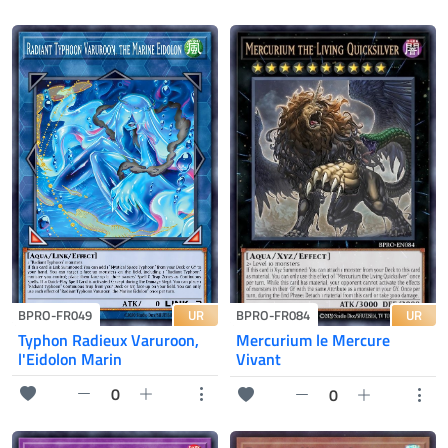
UR
UR
BPRO-FR049
BPRO-FR084
Typhon Radieux Varuroon,
Mercurium le Mercure
l'Eidolon Marin
Vivant
0
0