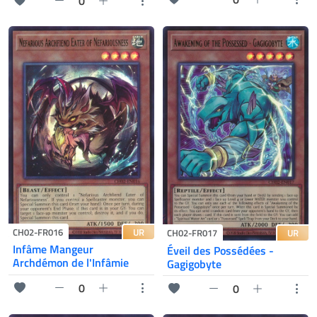
0
UR
CH02-FR016
UR
CH02-FR017
Infâme Mangeur
Éveil des Possédées -
Archdémon de l'Infâmie
Gagigobyte
0
0