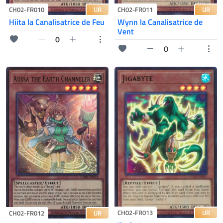
UR
UR
CH02-FR010
CH02-FR011
Hiita la Canalisatrice de Feu
Wynn la Canalisatrice de
Vent
0
0
UR
CH02-FR013
UR
CH02-FR012