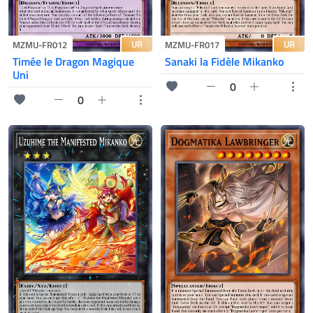
UR
UR
MZMU-FR012
MZMU-FR017
Timée le Dragon Magique
Sanaki la Fidèle Mikanko
Uni
0
0