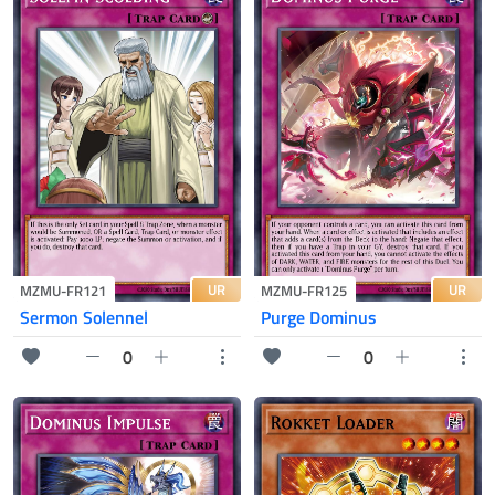
UR
UR
MZMU-FR121
MZMU-FR125
Sermon Solennel
Purge Dominus
0
0