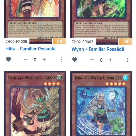
UR
CH02-FR006
UR
CH02-FR007
Hiita - Familier Possédé
Wynn - Familier Possédé
0
0