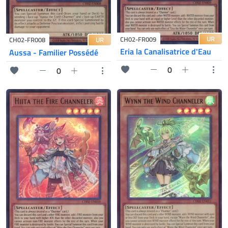
UR
CH02-FR009
UR
CH02-FR008
Eria la Canalisatrice d'Eau
Aussa - Familier Possédé
0
0