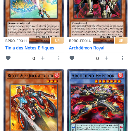
UR
UR
BPRO-FR011
BPRO-FR014
Tinia des Notes Elfiques
Archdémon Royal
0
0