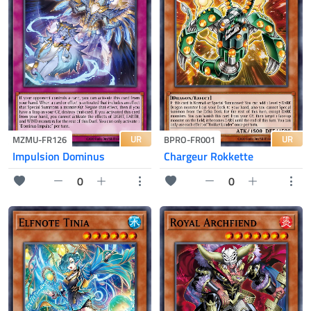
UR
UR
MZMU-FR126
BPRO-FR001
Impulsion Dominus
Chargeur Rokkette
0
0