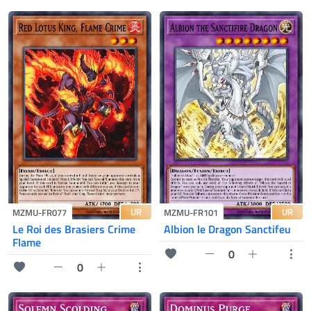
UR
UR
MZMU-FR077
MZMU-FR101
Le Roi des Brasiers Crime
Albion le Dragon Sanctifeu
Flame
0
0