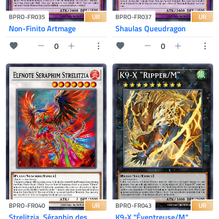
UR
UR
BPRO-FR035
BPRO-FR037
Non-Finito Artmage
Shaulas Queudragon
0
0
UR
UR
BPRO-FR040
BPRO-FR043
Strelitzia, Séraphin des
K9-X "Éventreuse/M"