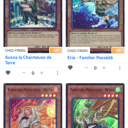
UR
CH02-FR004
UR
CH02-FR005
Aussa la Charmeuse de
Eria - Familier Possédé
Terre
0
0