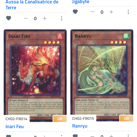
Jigabyte
Aussa la Canalisatrice de
Terre
0
0
UR
CH02-FR015
UR
CH02-FR014
Ranryu
Inari Feu
0