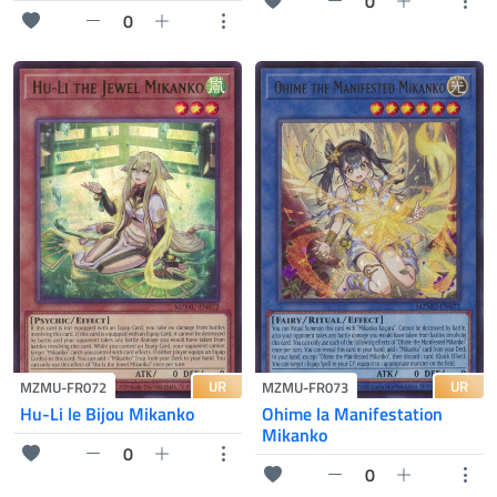
0
0
UR
UR
MZMU-FR072
MZMU-FR073
Hu-Li le Bijou Mikanko
Ohime la Manifestation
Mikanko
0
0