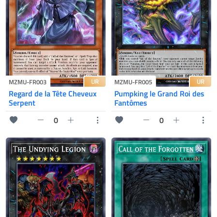
UR
UR
MZMU-FR003
MZMU-FR005
Regard de la Tête Cheveux
Pumpking le Grand Roi des
Serpent
Fantômes
0
0