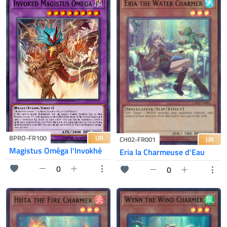
UR
BPRO-FR100
UR
CH02-FR001
Magistus Oméga l'Invokhé
Eria la Charmeuse d'Eau
0
0