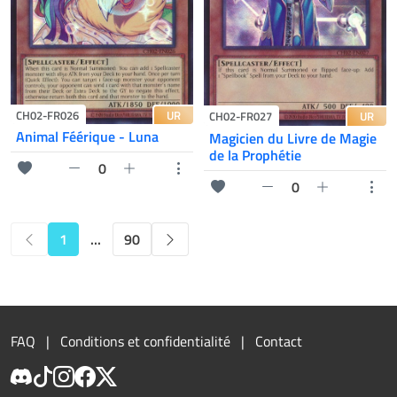
UR
CH02-FR026
UR
CH02-FR027
Animal Féérique - Luna
Magicien du Livre de Magie
de la Prophétie
0
0
1
...
90
FAQ
Conditions et confidentialité
Contact