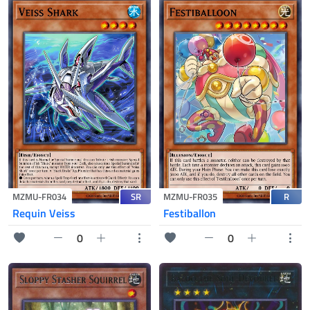
SR
R
MZMU-FR034
MZMU-FR035
Requin Veiss
Festiballon
0
0