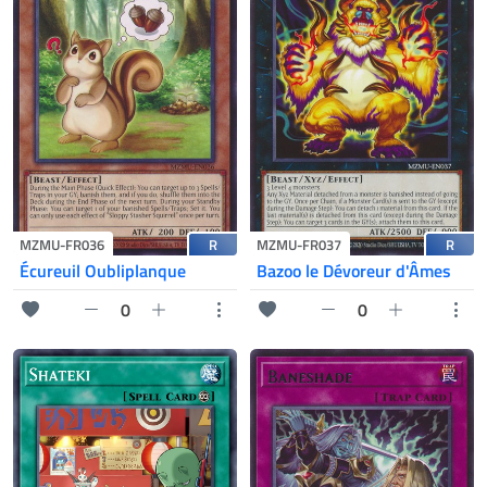
R
R
MZMU-FR036
MZMU-FR037
Écureuil Oubliplanque
Bazoo le Dévoreur d'Âmes
0
0