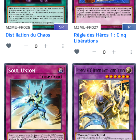
SR
R
MZMU-FR026
MZMU-FR027
Distillation du Chaos
Règle des Héros 1 : Cinq
Libérations
0
0