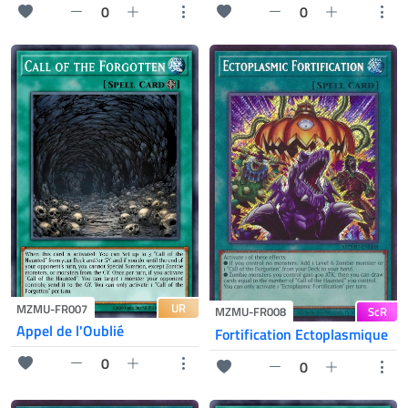
0
0
UR
MZMU-FR007
ScR
MZMU-FR008
Appel de l'Oublié
Fortification Ectoplasmique
0
0