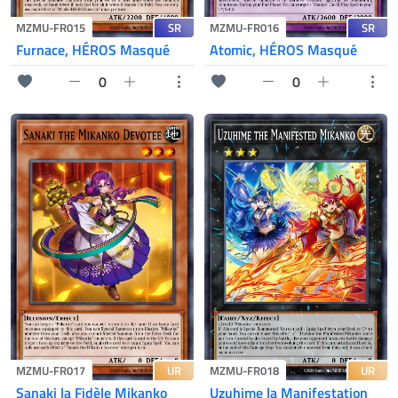
SR
SR
MZMU-FR015
MZMU-FR016
Furnace, HÉROS Masqué
Atomic, HÉROS Masqué
0
0
UR
UR
MZMU-FR017
MZMU-FR018
Sanaki la Fidèle Mikanko
Uzuhime la Manifestation