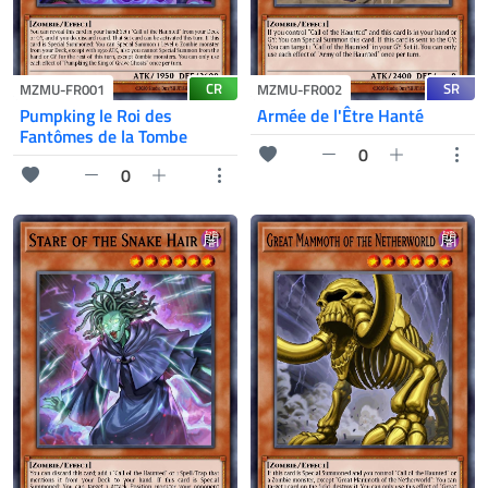
CR
SR
MZMU-FR001
MZMU-FR002
Pumpking le Roi des
Armée de l'Être Hanté
Fantômes de la Tombe
0
0