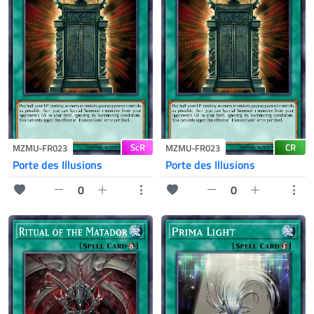
ScR
CR
MZMU-FR023
MZMU-FR023
Porte des Illusions
Porte des Illusions
0
0