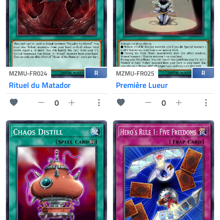
R
R
MZMU-FR024
MZMU-FR025
Rituel du Matador
Première Lueur
0
0