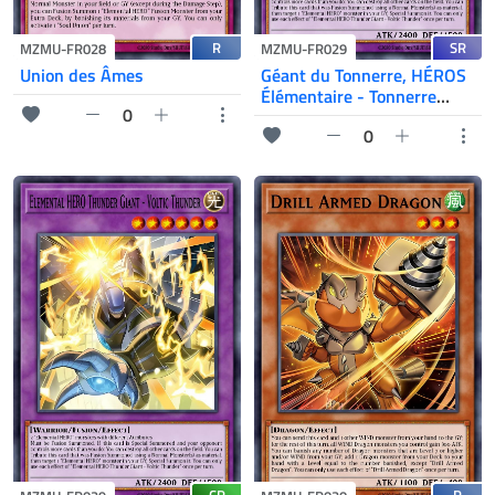
R
SR
MZMU-FR028
MZMU-FR029
Union des Âmes
Géant du Tonnerre, HÉROS
Élémentaire - Tonnerre
0
Voltique
0