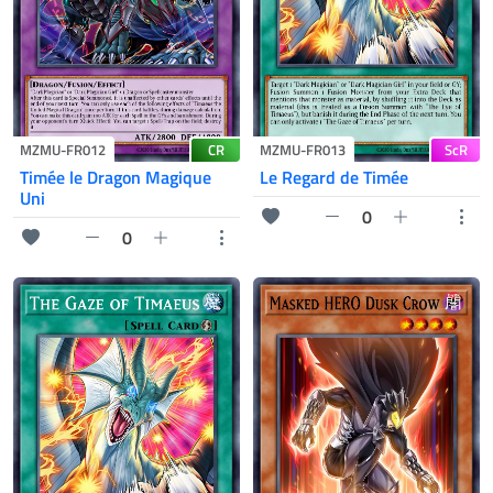
CR
ScR
MZMU-FR012
MZMU-FR013
Timée le Dragon Magique
Le Regard de Timée
Uni
0
0