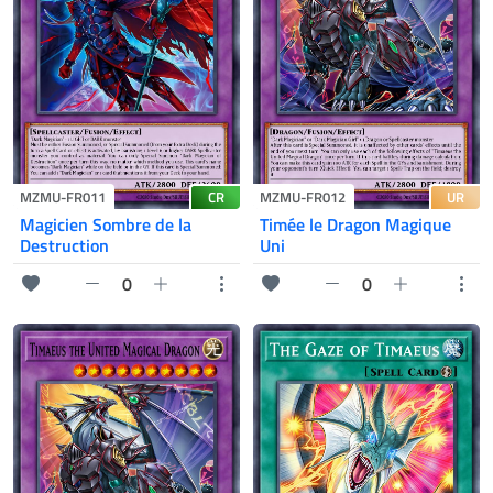
CR
UR
MZMU-FR011
MZMU-FR012
Magicien Sombre de la
Timée le Dragon Magique
Destruction
Uni
0
0