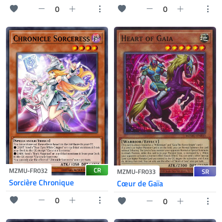
0
0
CR
MZMU-FR032
SR
MZMU-FR033
Sorcière Chronique
Cœur de Gaïa
0
0