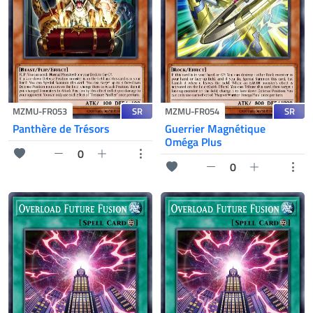
SR
SR
MZMU-FR053
MZMU-FR054
Panthère de Trésors
Guerrier Magnétique
Oméga Plus
0
0