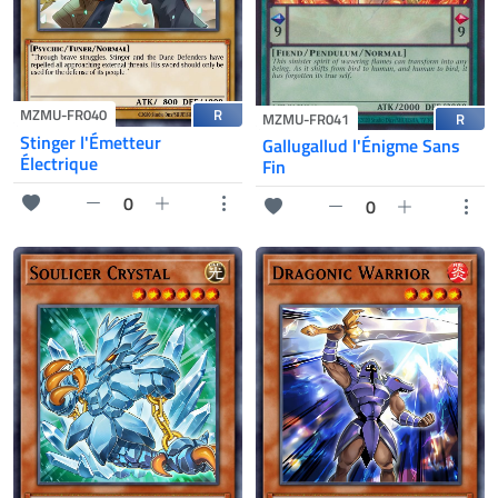
R
MZMU-FR040
R
MZMU-FR041
Stinger l'Émetteur
Gallugallud l'Énigme Sans
Électrique
Fin
0
0