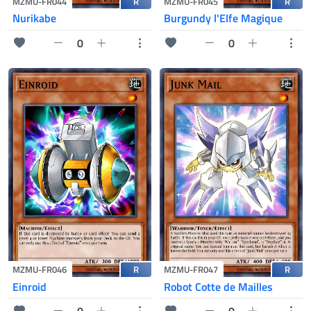
R
R
MZMU-FR044
MZMU-FR045
Nurikabe
Burgundy l'Elfe Magique
0
0
R
R
MZMU-FR046
MZMU-FR047
Einroid
Robot Cotte de Mailles