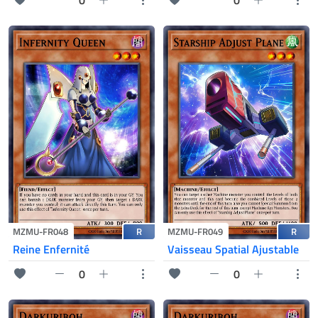
0
0
R
R
MZMU-FR048
MZMU-FR049
Reine Enfernité
Vaisseau Spatial Ajustable
0
0