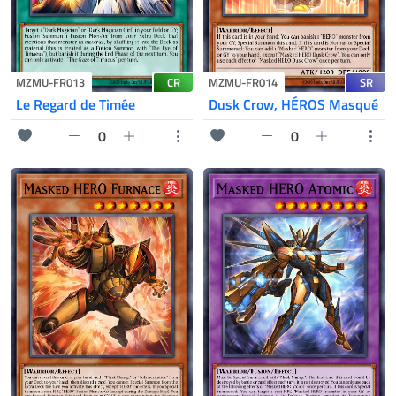
CR
SR
MZMU-FR013
MZMU-FR014
Le Regard de Timée
Dusk Crow, HÉROS Masqué
0
0