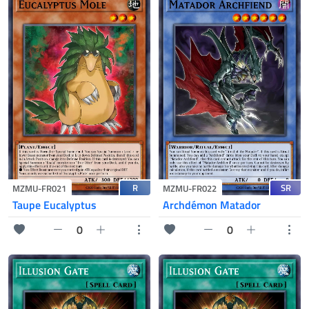
R
SR
MZMU-FR021
MZMU-FR022
Taupe Eucalyptus
Archdémon Matador
0
0