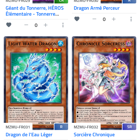
CR
R
MZMU-FR029
MZMU-FR030
Géant du Tonnerre, HÉROS
Dragon Armé Perceur
Élémentaire - Tonnerre
0
Voltique
0
R
SR
MZMU-FR031
MZMU-FR032
Dragon de l'Eau Léger
Sorcière Chronique