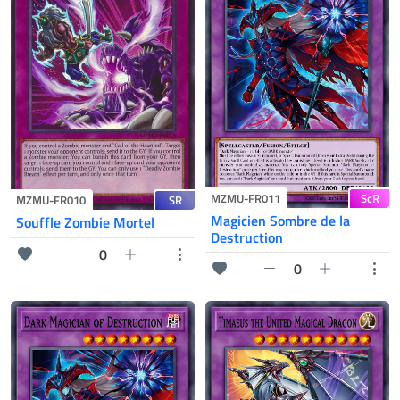
ScR
MZMU-FR011
SR
MZMU-FR010
Magicien Sombre de la
Souffle Zombie Mortel
Destruction
0
0