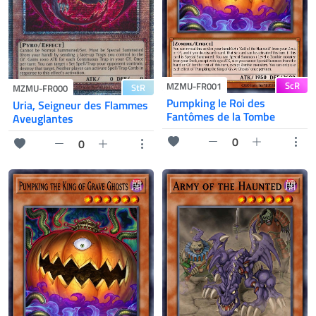
ScR
MZMU-FR001
StR
MZMU-FR000
Pumpking le Roi des
Uria, Seigneur des Flammes
Fantômes de la Tombe
Aveuglantes
0
0