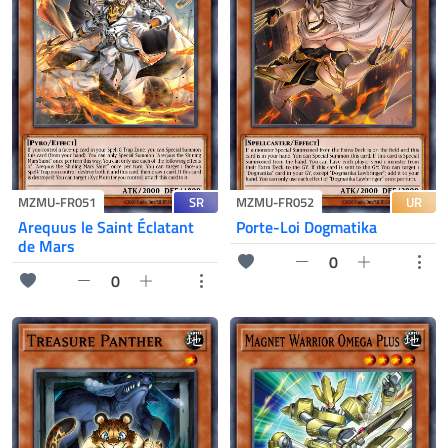
SR
UR
MZMU-FR051
MZMU-FR052
Arequus le Saint Éclatant
Porte-Loi Dogmatika
de Mars
0
0