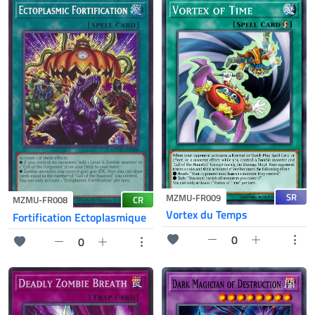
SR
MZMU-FR009
CR
MZMU-FR008
Vortex du Temps
Fortification Ectoplasmique
0
0