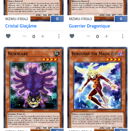
R
R
MZMU-FR042
MZMU-FR043
Cristal Glaçâme
Guerrier Dragonique
0
0