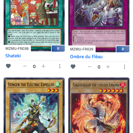
R
MZMU-FR038
R
MZMU-FR039
Shateki
Ombre du Fléau
0
0