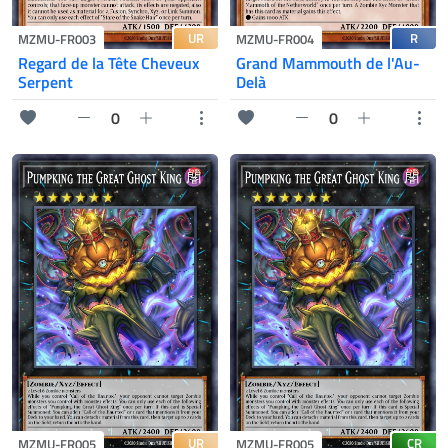
UR
R
MZMU-FR003
MZMU-FR004
Regard de la Tête Cheveux
Grand Mammouth de l'Au-
Serpent
Delà
0
0
UR
CR
MZMU-FR005
MZMU-FR005