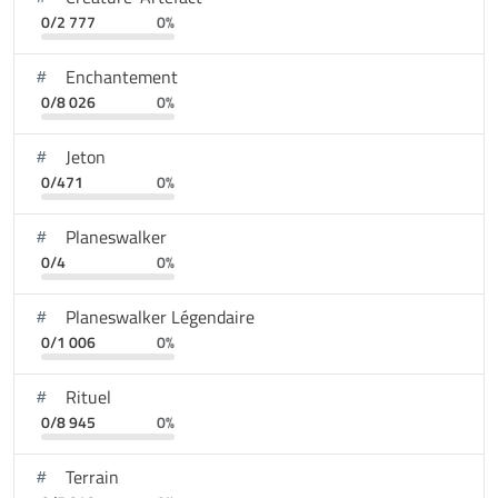
0/2 777
0%
Enchantement
0/8 026
0%
Jeton
0/471
0%
Planeswalker
0/4
0%
Planeswalker Légendaire
0/1 006
0%
Rituel
0/8 945
0%
Terrain