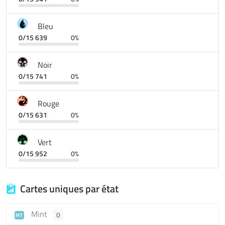
Bleu
0/15 639
0%
Noir
0/15 741
0%
Rouge
0/15 631
0%
Vert
0/15 952
0%
Cartes uniques par état
Mint
0
MT