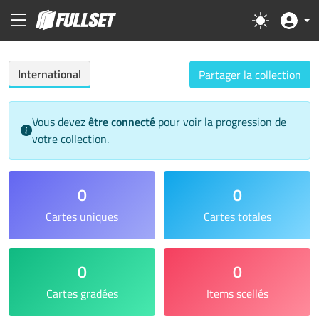
International
Partager la collection
Vous devez
être connecté
pour voir la progression de
votre collection.
0
0
Cartes uniques
Cartes totales
0
0
Cartes gradées
Items scellés