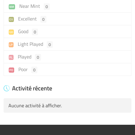
Near Mint
0
NM
Excellent
0
EX
Good
0
GD
Light Played
0
LP
Played
0
PL
Poor
0
PO
Activité récente
Aucune activité à afficher.