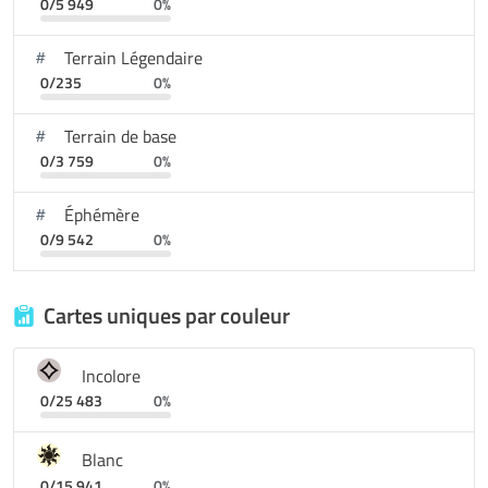
0/5 949
0%
Terrain Légendaire
0/235
0%
Terrain de base
0/3 759
0%
Éphémère
0/9 542
0%
Cartes uniques par couleur
Incolore
0/25 483
0%
Blanc
0/15 941
0%