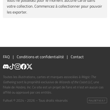
Vous ne possédez pour le moment aucune carte dans
votre collection. Commencez à collectionner pour pouvoir
les exporter.
FAQ
Conditions et confidentialité
Contact
Toutes les illustrations, cartes et marques associées à
Magic: The
Gathering
sont la propriété exclusive de
Wizards of the Coast LLC
, une
filiale de
Hasbro, Inc
. Ce site est un projet de fans et n’est en aucun cas
affilié ou approuvé par ces entités.
Fullset © 2024 - 2026 – Tous droits réservés
FULLSET V2.5.7